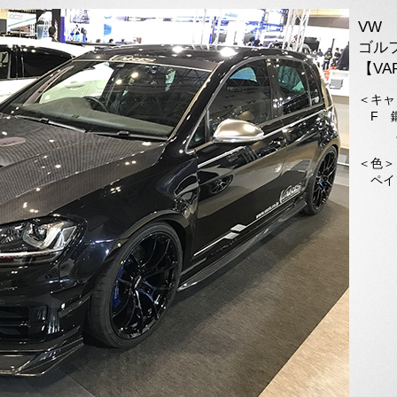
VW
ゴル
【VA
＜キャ
F 鍛
ス
＜色＞
ペイ