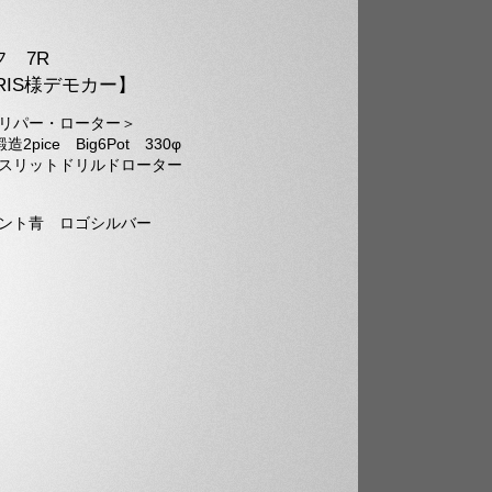
フ 7R
RIS様デモカー】
リパー・ローター＞
造2pice Big6Pot 330φ
リットドリルドローター
ント青 ロゴシルバー