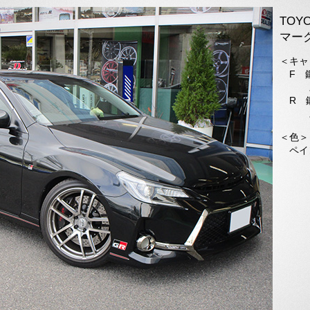
TOY
マーク
＜キャ
F 鍛
ス
R 鍛
ス
＜色＞
ペイ