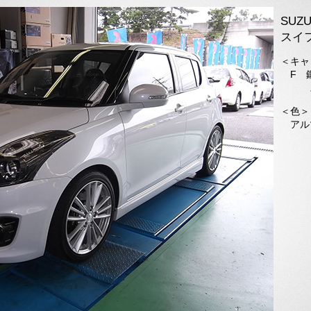
SUZU
スイフ
＜キャ
F 鍛
ス
＜色＞
アル