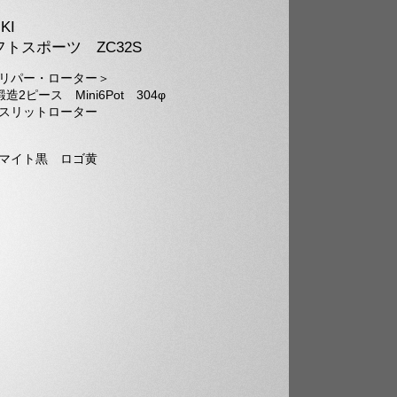
KI
トスポーツ ZC32S
リパー・ローター＞
造2ピース Mini6Pot 304φ
リットローター
マイト黒 ロゴ黄