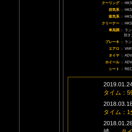
クーリング
： H
排気系
： HK
吸気系
： H
クリーナー
： H
車高調
： ラン
別タン
ブレーキ
： ラン
エアロ
： V
タイヤ
： ADV
ホイール
： AD
シート
： REC
2019.
タイム：59
2018.
タイム：1分
2018.
靖
タイ