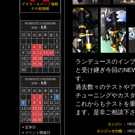
RUNDUCE CALENDAR
8月
2026 －
－
日
月
火
水
木
金
土
1
2
3
4
5
6
7
8
9
10
11
12
13
14
15
16
17
18
19
20
21
22
ランデュースのインプ
23
24
25
26
27
28
29
と受け継ぎ今回のNEW
30
す。
RUNDUCE CALENDAR
9月
2026 －
－
過去数々のテストやア
日
月
火
水
木
金
土
チューニングやカスタ
1
2
3
4
5
これからもテストを
6
7
8
9
10
11
12
13
14
15
16
17
18
19
ます。是非ご相談下
20
21
22
23
24
25
26
27
28
29
30
エンジン
： HKS
■
定休日
エンジンその他
： HK
■
イベント開催日