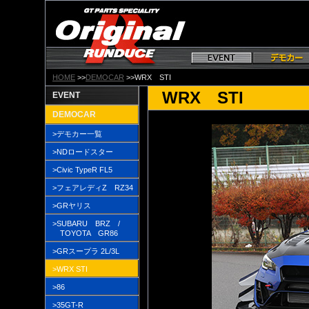
HOME
>>
DEMOCAR
>>WRX STI
WRX STI
EVENT
DEMOCAR
>デモカー一覧
>NDロードスター
>Civic TypeR FL5
>フェアレディZ RZ34
>GRヤリス
>SUBARU BRZ /
TOYOTA GR86
>GRスープラ 2L/3L
>WRX STI
>86
>35GT-R