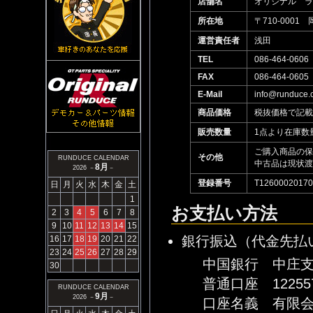
店舗名
オリジナル ラ
所在地
〒710-0001
運営責任者
浅田
TEL
086-464-0606
FAX
086-464-0605
E-Mail
info@runduce.
商品価格
税抜価格で記載
販売数量
1点より在庫数
ご購入商品の保
その他
RUNDUCE CALENDAR
中古品は現状渡
8月
2026 －
－
登録番号
T12600020170
日
月
火
水
木
金
土
1
お支払い方法
2
3
4
5
6
7
8
9
10
11
12
13
14
15
銀行振込（代金先払
16
17
18
19
20
21
22
23
24
25
26
27
28
29
中国銀行 中庄
30
普通口座 12255
RUNDUCE CALENDAR
9月
2026 －
－
口座名義 有限