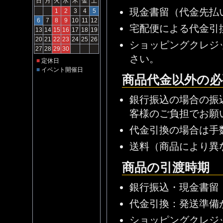
日
月
火
水
木
金
土
現金書留（代金先払
1
2
3
4
5
6
7
8
9
10
11
12
宅配便による代金引
13
14
15
16
17
18
19
20
21
22
23
24
25
26
ショッピングクレジ
27
28
29
30
さい。
■
定休日
■
イベント開催日
商品代金以外の必
銀行振込の場合の振
客様のご負担でお願
代金引換の場合は手
送料（商品により異
商品の引渡時期
銀行振込・現金書留
代金引換：発送準備
ショッピングクレジ